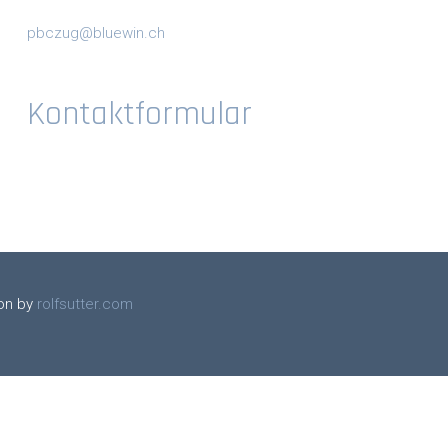
pbczug@bluewin.ch
Kontaktformular
on by
rolfsutter.com