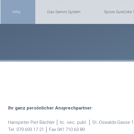
Infos
Das Gemini System
Epson SureColor
Ihr ganz persönlicher Ansprechpartner:
Hanspeter Piet Bächler │ lic. oec. publ. │ St.-Oswalds-Gasse
Tel. 079 693 17 21 │ Fax 041 710 63 89